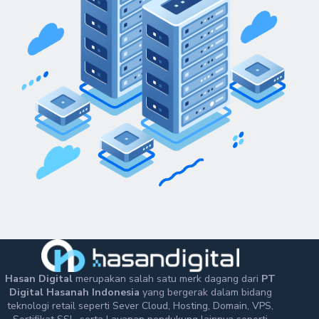
Hasan Digital
merupakan salah satu merk dagang dari
PT
Digital Hasanah Indonesia
yang bergerak dalam bidang
teknologi retail seperti Sever Cloud, Hosting, Domain, VPS,